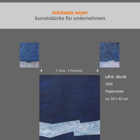
michaela seyer
kunststücke für unternehmen
Vita
Portrait
LÃ³d - Eis 03
2005
Papierarbeit
ca. 54 x 42 cm