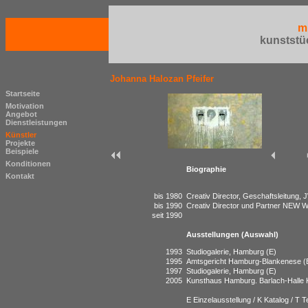
m
kunststü
Johanna Halozan Pfeifer
Startseite
Motivation
Angebot
Dienstleistungen
Künstler
Projekte
Beispiele
Konditionen
Biographie
Kontakt
bis 1980
Creativ Director, Geschaftsleitung,
bis 1990
Creativ Director und Partner NEW 
seit 1990
Ausstellungen (Auswahl)
1993
Studiogalerie, Hamburg (E)
1995
Amtsgericht Hamburg-Blankenese (
1997
Studiogalerie, Hamburg (E)
2005
Kunsthaus Hamburg. Barlach-Halle 
E Einzelausstellung / K Katalog / T 