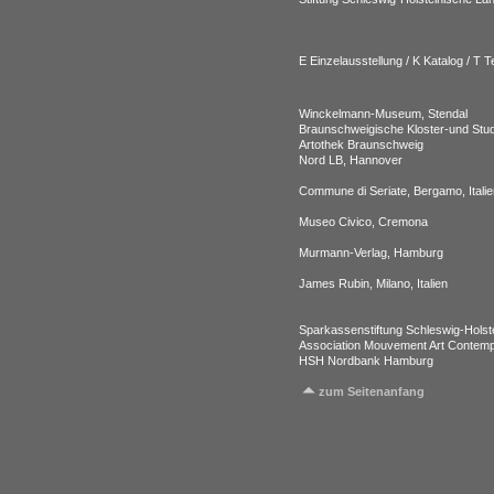
E Einzelausstellung / K Katalog / T 
Winckelmann-Museum, Stendal
Braunschweigische Kloster-und Stu
Artothek Braunschweig
Nord LB, Hannover
Commune di Seriate, Bergamo, Italie
Museo Civico, Cremona
Murmann-Verlag, Hamburg
James Rubin, Milano, Italien
Sparkassenstiftung Schleswig-Holst
Association Mouvement Art Contemp
HSH Nordbank Hamburg
zum Seitenanfang