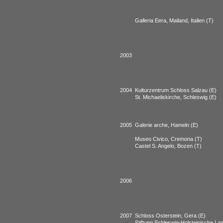
Galleria Eera, Mailand, Italien (T)
2003
2004
Kulturzentrum Schloss Salzau (E)
St. Michaeliskirche, Schleswig (E)
2005
Galerie arche, Hameln (E)
Museo Civico, Cremona (T)
Castel S. Angelo, Bozen (T)
2006
2007
Schloss Osterstein, Gera (E)
Stiftung Schleswig-Holsteinische L